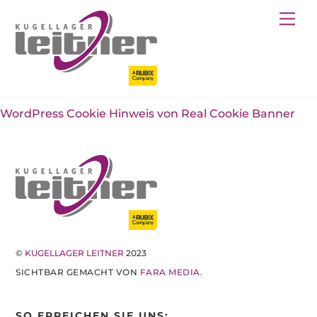
Skip
Back
Me
to
To
content
Top
WordPress Cookie Hinweis von Real Cookie Banner
©
KUGELLAGER LEITNER
2023
SICHTBAR GEMACHT VON
FARA MEDIA
.
SO ERREICHEN SIE UNS: