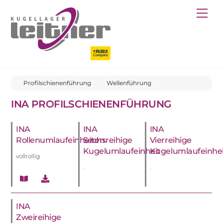
Skip
Back
Me
to
To
content
Top
Profilschienenführung
Wellenführung
INA PROFILSCHIENENFÜHRUNG
INA
INA
INA
Rollenumlaufeinheiten
Sechsreihige
Vierreihige
Kugelumlaufeinheit
Kugelumlaufeinhei
vollrollig
.
.
INA
Zweireihige