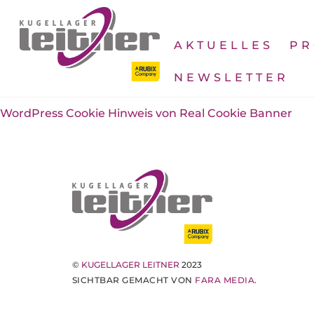
Skip
to
content
AKTUELLES
PR
NEWSLETTER
WordPress Cookie Hinweis von Real Cookie Banner
©
KUGELLAGER LEITNER
2023
SICHTBAR GEMACHT VON
FARA MEDIA
.