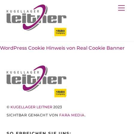
Skip
Back
Me
to
To
content
Top
WordPress Cookie Hinweis von Real Cookie Banner
©
KUGELLAGER LEITNER
2023
SICHTBAR GEMACHT VON
FARA MEDIA
.
SO ERREICHEN SIE UNS: