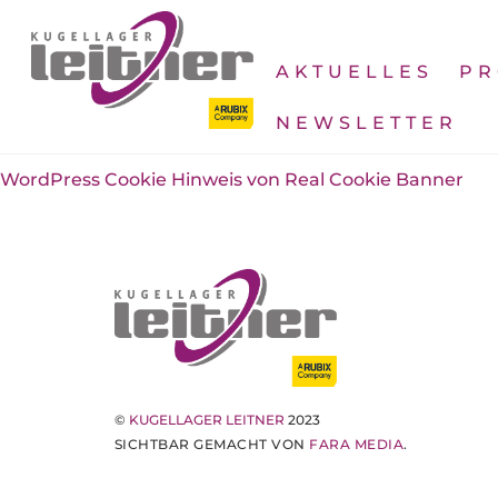
Skip
to
content
AKTUELLES
PR
NEWSLETTER
WordPress Cookie Hinweis von Real Cookie Banner
©
KUGELLAGER LEITNER
2023
SICHTBAR GEMACHT VON
FARA MEDIA
.