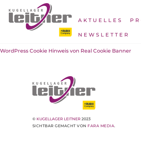
Skip
to
content
AKTUELLES
PR
NEWSLETTER
WordPress Cookie Hinweis von Real Cookie Banner
©
KUGELLAGER LEITNER
2023
SICHTBAR GEMACHT VON
FARA MEDIA
.